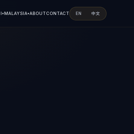
I
MALAYSIA
ABOUT
CONTACT
EN
中文
▾
▾