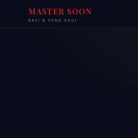
MASTER SOON
BAZI & FENG SHUI