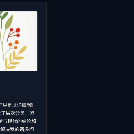
辅导是以详细/精
做了层次分类，紧
给与现代的结论和
的解决我的诸多问