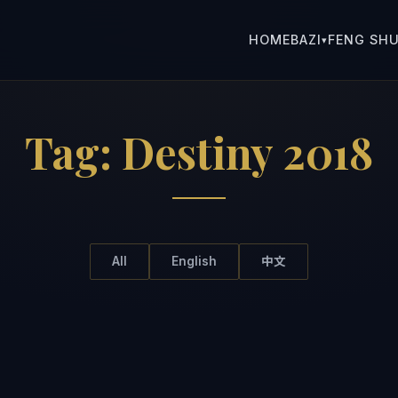
HOME
BAZI
FENG SHU
▾
Tag:
Destiny 2018
All
English
中文