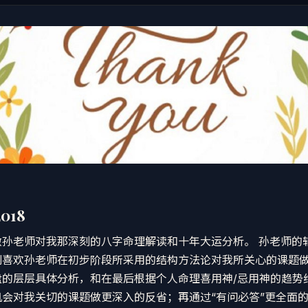
2018
孙老师对我那深刻的八字命理解读和十年大运分析。 孙老师的
别喜欢孙老师在初步阶段所采用的结构方法论对我所关心的课题
盘的层层具体分析，和在最后根据个人命理喜用神/忌用神的趋势
会对我关切的课题做更深入的反省；再通过“有问必答”更全面