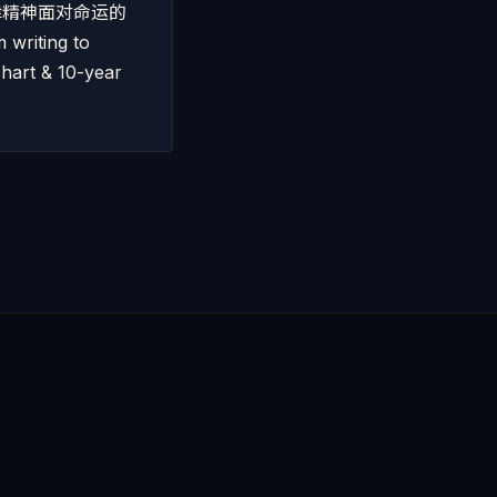
律精神面对命运的
ting to
chart & 10-year