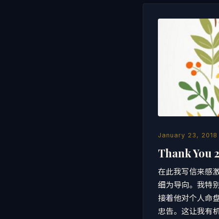
January 23, 2018
Thank You 
在此我写信来感激
细为导向。我特
接着他对个人命
忠告。这让我有机