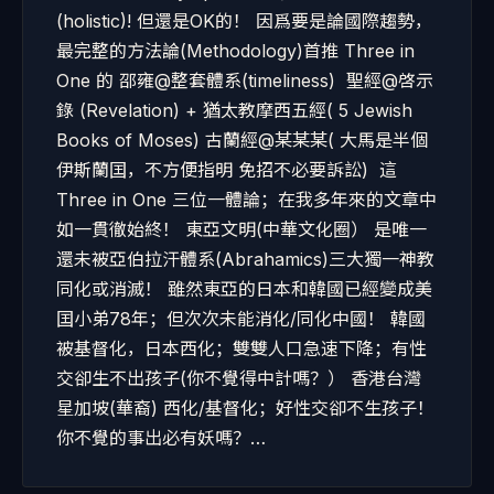
(holistic)! 但還是OK的！ 因爲要是論國際趨勢，
最完整的方法論(Methodology)首推 Three in
One 的 邵雍@整套體系(timeliness) 聖經@啓示
錄 (Revelation) + 猶太教摩西五經( 5 Jewish
Books of Moses) 古蘭經@某某某( 大馬是半個
伊斯蘭囯，不方便指明 免招不必要訴訟) 這
Three in One 三位一體論；在我多年來的文章中
如一貫徹始終！ 東亞文明(中華文化圈） 是唯一
還未被亞伯拉汗體系(Abrahamics)三大獨一神教
同化或消滅！ 雖然東亞的日本和韓國已經變成美
囯小弟78年；但次次未能消化/同化中國！ 韓國
被基督化，日本西化；雙雙人口急速下降；有性
交卻生不出孩子(你不覺得中計嗎？） 香港台灣
星加坡(華裔) 西化/基督化；好性交卻不生孩子！
你不覺的事出必有妖嗎？…