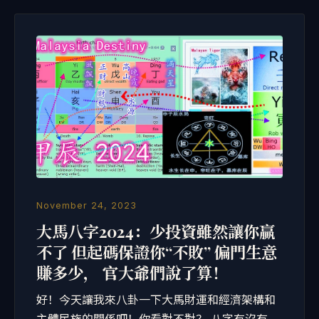
November 24, 2023
大馬八字2024：少投資雖然讓你贏
不了 但起碼保證你“不敗” 偏門生意
賺多少， 官大爺們說了算！
好！今天讓我來八卦一下大馬財運和經濟架構和