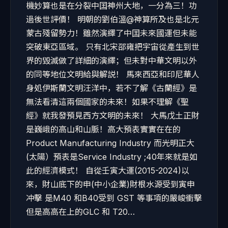
機妙算也是在分裂中囯神州大地，一分為三！功
過後世評價！ 明朝的劉伯溫@神算所及也是北元
蒙古殘留勢力！雖然演繹了中囯未來國運但未能
突破東亞區域。 只有北宋邵雍把宇宙從產生到世
界的毀滅做了詳細的演繹；但未對中華文明以外
的同等地位文明給與解説！ 馬來西亞和印尼華人
身処伊斯蘭文明汪洋中，若不了解《古蘭經》是
無法看清這兩個國家的未來！如果不理解《聖
經》就我發預見西方文明的未來！ 大馬戊土正財
是巍峨的高山和山脈！高大預表實實在在的
Product Manufacturing Industry 而光明正大
(太陽）預表是Service Industry ;40年來就是如
此的經濟模式！ 自從壬寅大運(2015-2024)以
來，財山底下的申(中小企業)財根水源受到寅申
冲擊 是M40 和B40受到 GST 等事項的嚴峻衝擊
但是高高在上的GLC 和 T20…