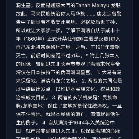
洞生基；反而是超级大气的Tanah Melayu 龙脉
故此，马来民族统治你大马华族……. 唐太宗曾警
告中华后世若不收复此宝地，必祸及后世子孙，
所以就让大家读一读，了解下满清自从于咸丰十
年（1860年）正式开禁让他族(主要是汉族)进入
自己东北祖宗保留地开垦。之后，于1911年清朝
灭亡，前后时间差距不过51年。* 附上几张本人
的图像，曾到过东北长春市参观了满清末代皇帝
溥仪在日本扶持下的伪满洲国皇宫。 1. 大马有马
来保留地，满清有龙兴之地。 2. 两者的共同点是
以种族做出发点，以维护本民族文化、权益和政
治权威为目的。 3. 两者的玄学机关是：民族命
脉/龙脉宝地；保住了宝地就是保住统治权。一旦
保不住宝地，就是本民族的消亡。满清就是活生
生的例子。 4. 自从满清于1644年入关统治中
国，就严禁非满族进入东北，以保证满族的命脉