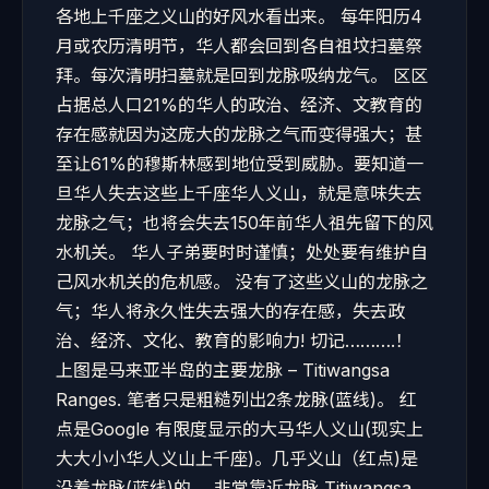
各地上千座之义山的好风水看出来。 每年阳历4
月或农历清明节，华人都会回到各自祖坟扫墓祭
拜。每次清明扫墓就是回到龙脉吸纳龙气。 区区
占据总人口21%的华人的政治、经济、文教育的
存在感就因为这庞大的龙脉之气而变得强大；甚
至让61%的穆斯林感到地位受到威胁。要知道一
旦华人失去这些上千座华人义山，就是意味失去
龙脉之气；也将会失去150年前华人祖先留下的风
水机关。 华人子弟要时时谨慎；处处要有维护自
己风水机关的危机感。 没有了这些义山的龙脉之
气；华人将永久性失去强大的存在感，失去政
治、经济、文化、教育的影响力! 切记……….！
上图是马来亚半岛的主要龙脉 – Titiwangsa
Ranges. 笔者只是粗糙列出2条龙脉(蓝线)。 红
点是Google 有限度显示的大马华人义山(现实上
大大小小华人义山上千座)。几乎义山（红点)是
沿着龙脉(蓝线)的。 非常靠近龙脉 Titiwangsa