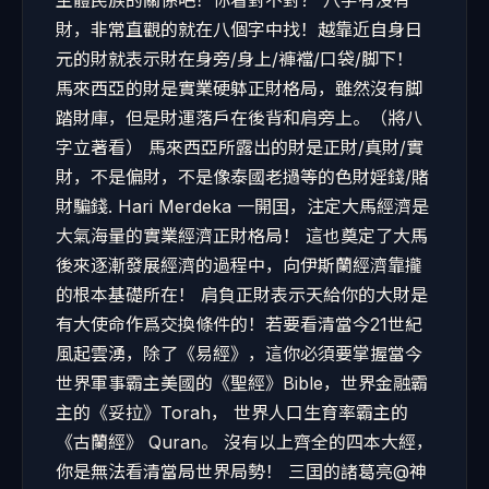
主體民族的關係吧！你看對不對？ 八字有沒有
財，非常直觀的就在八個字中找！越靠近自身日
元的財就表示財在身旁/身上/褲襠/口袋/脚下！
馬來西亞的財是實業硬躰正財格局，雖然沒有脚
踏財庫，但是財運落戶在後背和肩旁上。（將八
字立著看） 馬來西亞所露出的財是正財/真財/實
財，不是偏財，不是像泰國老撾等的色財婬錢/賭
財騙錢. Hari Merdeka 一開囯，注定大馬經濟是
大氣海量的實業經濟正財格局！ 這也奠定了大馬
後來逐漸發展經濟的過程中，向伊斯蘭經濟靠攏
的根本基礎所在！ 肩負正財表示天給你的大財是
有大使命作爲交換條件的！若要看清當今21世紀
風起雲湧，除了《易經》，這你必須要掌握當今
世界軍事霸主美國的《聖經》Bible，世界金融霸
主的《妥拉》Torah， 世界人口生育率霸主的
《古蘭經》 Quran。 沒有以上齊全的四本大經，
你是無法看清當局世界局勢！ 三囯的諸葛亮@神