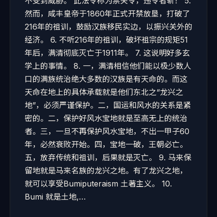
不受到威胁。 此法令称为禁关令，违令者斩！ 5.
然而，咸丰皇帝于1860年正式开禁放垦，打破了
216年的祖训，鼓励汉族移民实边，以振兴关外的
经济。 6. 不听216年的祖训，破坏祖宗的规矩51
年后，满清彻底灭亡于1911年。 7. 这说明好多玄
学上的事情。 8. 一，满清相信他们能以极少数人
口的满族统治绝大多数的汉族是有天命的。而这
天命在地上的具体承载就是他们东北之“龙兴之
地”，必须严谨保护。二，国运和风水的关系是紧
密的。二，保护好风水宝地就是至高无上的统治
者。三，一旦不再保护风水宝地，不出一甲子60
年，必然衰败开始。四，宝地一破，王朝必亡。
五，放弃传统和祖训，后果就是灭亡。 9. 马来保
留地就是马来名族的龙兴之地。有了龙兴之地，
就可以享受Bumiputeraism 土著主义。 10.
Bumi 就是土地,…