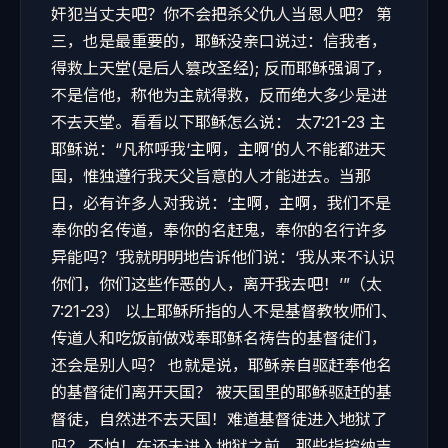
奸犯当丈夫吧？你不会把杀父仇人当恩人吧？ 第
三，也是最重要的，耶稣没亲口说过：信我者，
得救上天堂(是后人篡改圣经); 反而耶稣强调了，
不是信他，称他为主就得救，反而绝大多少是进
不去天堂。看看以下耶稣怎么说： 太7:21-23 主
耶稣说：“凡称呼我‘主啊，主啊’的人不能都进天
国，惟独遵行我天父旨意的人才能进去。当那
日，必有许多人对我说：‘主啊，主啊，我们不是
奉你的名传道，奉你的名赶鬼，奉你的名行许多
异能吗？’我就明明地告诉他们说：‘我从来不认识
你们，你们这些作恶的人，离开我去吧！’”（太
7:21-23） 以上耶稣所指的人不是基督教牧师们、
传道人和吃饭前做戏奉耶稣名祷告的基督徒们，
还会是别人吗？ 也就是说，耶稣亲自驱赶奉他名
的基督徒们离开天国？ 被天国里的耶稣驱赶的基
督徒，自然进不去天国！难道基督徒进入地狱了
吗？ 不怕！在还未进入地狱之前，那些指控纳吉