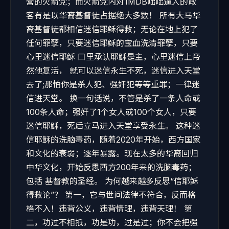
营的火箭党；而火箭党内对1MDB咄咄逼人的政
客有是以华裔基督徒占据绝大多数！ 所有大马华
裔基督徒都相信迷信耶稣得救；无论在地上犯了
任何罪孽，只要迷信耶稣的宝血洗清罪孽，只要
心里迷信耶稣 口里承认耶稣是主，心里迷信上帝
然他复活， 就可以迷信永生不死，迷信进入天堂
去了;那怕你是杀人犯、强奸犯等等重罪；一律迷
信进天堂。 换一句话说，不管是杀了一条人命或
100条人命；强奸了1个女人或100个女人，只要
迷信耶稣，死后立马进入天堂享受永生。 这种迷
信耶稣的洗脑毒药，随着2020年开始，西方国家
和文化的衰弱；逐年暴露。现在太多的华裔回归
中华文化，开始反思西方200年来的洗脑毒药；
包括 基督教的圣经。 为何越来越多反思“信耶稣
得救论”？ 第一，它与世间法律不符合，反而格
格不入！违背公义，违背情理，违背天理！ 第
二，功过不相抵，功是功，过是过；你不会把强