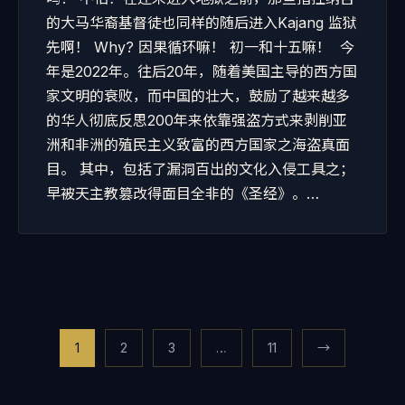
的大马华裔基督徒也同样的随后进入Kajang 监狱
先啊！ Why? 因果循环嘛！ 初一和十五嘛！ 今
年是2022年。往后20年，随着美国主导的西方国
家文明的衰败，而中国的壮大，鼓励了越来越多
的华人彻底反思200年来依靠强盗方式来剥削亚
洲和非洲的殖民主义致富的西方国家之海盗真面
目。 其中，包括了漏洞百出的文化入侵工具之；
早被天主教篡改得面目全非的《圣经》。…
Posts
1
2
3
…
11
→
pagination