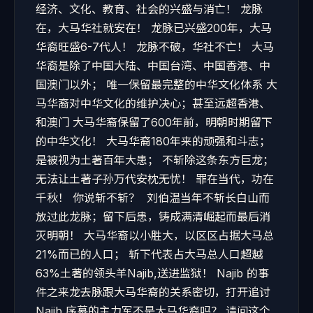
经济、文化、教育、社会的兴盛与消亡！ 龙脉
在，大马华社就安在！ 龙脉已兴盛200年，大马
华裔旺盛6-7代人！ 龙脉不破，华社不亡！ 大马
华裔是除了中国大陆、中国台湾、中国香港、中
国澳门以外； 唯一保留最完整的中华文化体系 大
马华裔对中华文化的维护决心；甚至远超香港、
和澳门 大马华裔保留了600年前，明朝时期留下
的中华文化！ 大马华裔180年来的顽强和斗志；
是被视为土著百年大患； 不斩除这条东方巨龙；
无法让土著子孙万代安枕无忧！ 罪在当代，功在
千秋！ 你说斩不斩？ 刘伯温当年不斩长白山而
放过此龙脉；留下后患，铸成满清崛起而最后消
灭明朝！ 大马华裔以小胜大，以区区占据大马总
21%而已的人口； 斩下代表占大马总人口超越
63%土著的领头羊Najib,送进监狱！ Najib 的事
件之来龙去脉跟大马华裔的关系密切，打开追讨
Najib 序幕的主力军不是大马华裔吗？ 请问这个