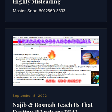
Highly Misleading
Master Soon 6012560 3333
September 8, 2022
Najib & Rosmah Teach Us That