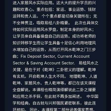
进入家居风水实际应用。这大大的提升学员的兴
趣和欢喜心。重点包括：家运、事业运势、钱财
运转和贵人运。 个个重点都是切身关键所在；无
不全神贯注，吸取易经八卦精要。 此次也具体交
待如何实际运用风水罗盘，制定本身的好风水；
让学员亲自具备操盘自己的运势。成功将老师的
知识转移学生而让学生具备十足信心利用地理风
水增加自己的运势，从而打开风水乾坤之门三步
曲；Fix Deposit Sector, Current Account
Sector & Saving Account Sector. 易经风水之
关键，是在于对《乾坤》二卦密义的理解。乾坤
有玄机，开启乾坤人生大不同。 地理乾坤、人道
乾坤、家居风水、贵人乾坤等，都已在该天课程
全盘解说。本课程也精简演绎解说此二卦之撮要
和应用之杀手锏，在此就不再多加阐述。 中华国
学和经典，自古就与兴邦强民紧密联系，彼此连
环相扣。 因此，本课程第二部份涵盖儒家思想、