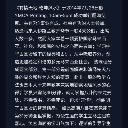
《有情天地 乾坤风水》于2014年7月26日假
YMCA Penang, 10am-5pm 成功举行圆满结
束。共有7位事业有成、社会有功的人士参加。
适逢马来人伊斯兰教开斋节一联4天公假，出席
人数不多，然而大家本着一颗爱护国家马来西
亚、社会、和家庭的火热之心而来参加；学习中
华古圣贤留下的经典和古训，从中吸取养分，创
造更加稳定和谐的多元马来西亚社会。 该课程分
成两大部分。第一部分是前面解说和演绎先天八
卦的显义和鲜为人知的密意。此非一般的教学方
法也是本人十来年教学兼实地勘察地理风水的心
得；学员只需花30分钟，就可掌握八卦的来龙去
脉，不需背书，不需死记，但求“开悟”，彻底明
了古圣贤的智慧结晶。 如此高端八卦密意竟能于
第31分钟全盘掌握，顿使在座的学生立马生起欢
喜心，笑容满面的学习气氛下；逐渐的引导学生