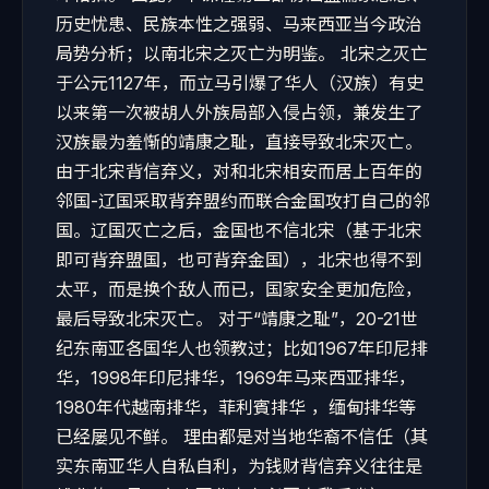
历史忧患、民族本性之强弱、马来西亚当今政治
局势分析；以南北宋之灭亡为明鉴。 北宋之灭亡
于公元1127年，而立马引爆了华人（汉族）有史
以来第一次被胡人外族局部入侵占领，兼发生了
汉族最为羞惭的靖康之耻，直接导致北宋灭亡。
由于北宋背信弃义，对和北宋相安而居上百年的
邻国-辽国采取背弃盟约而联合金国攻打自己的邻
国。辽国灭亡之后，金国也不信北宋（基于北宋
即可背弃盟国，也可背弃金国），北宋也得不到
太平，而是换个敌人而已，国家安全更加危险，
最后导致北宋灭亡。 对于“靖康之耻”，20-21世
纪东南亚各国华人也领教过；比如1967年印尼排
华，1998年印尼排华，1969年马来西亚排华，
1980年代越南排华，菲利賓排华 ，缅甸排华等
已经屡见不鲜。 理由都是对当地华裔不信任（其
实东南亚华人自私自利，为钱财背信弃义往往是