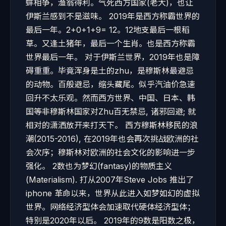
蚌相争，渔翁得利。气死西方国家(老大)，也让
伊斯兰感到不是滋味。 2019年是西方称霸世界的
最后一年。2+0+1+9= 12。12地支最后一根稻
草。又逢土猪年，最后一个生肖。也是西方称霸
世界最后一年。 对于伊斯兰世界，2019年也是障
碍重重。毕竟浑身是土的zhu，是穆斯林最避忌
的动物。百般避忌，缩头藏尾。似乎汽油价急速
回升不太乐观。然而西方世界、中国、日本、韩
国等非穆斯林国家对Zhu百无禁忌, 诸邪回避; 就
相对的潇洒放开来打天下。 西方穆斯林移民的浪
潮(2015-2016), 在2019年也会再次挑战欧洲的社
会次序；穆斯林对欧洲的社会文化的影响进一步
强化。 2数也为梦幻(fantasy)的物质主义
(Materialism). 打从2007年Steve Jobs 推出了
iphone 革命以来，世界从此进入如梦如幻的虚拟
世界。网络经济型体会加速取代硬体经济型体；
特别是2020年以后。 2019年的9数是阳数之极，