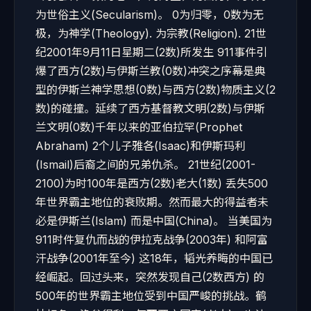
为世俗主义(Secularism)。 0为归零，0数为无
极，为神学(Theology). 为宗教(Religion). 21世
纪2001年9月11日星期二(2数)所发生 911事件引
爆了西方(2数)与伊斯兰教(0数)冲突之序幕是典
型的伊斯兰神学思想(0数)与西方(2数)物质主义(2
数)的碰撞。延续了西方基督教文明(2数)与伊斯
兰文明(0数)千年以来的亚伯拉罕(Prophet
Abraham) 2个儿子雅各(Isaac)和伊斯玛利
(Ismail)后裔之间的兄弟仇杀。 21世纪(2001-
2100)为时100年是西方(2数)老大(1数) 丢失500
年世界霸主地位的衰败期。然而最大的得益者未
必是伊斯兰(Islam) 而是中国(China)。 当美国为
911时件复仇而战的伊拉克战争(2003年) 和阿富
汗战争(2001年至今) 这18年，韬光养晦的中国已
经崛起。回过头来，突然发现自己(2数西方) 的
500年的世界霸主地位受到中国严峻的挑战。鹤