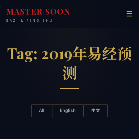
MASTER SOON
☰
BAZI & FENG SHUI
Tag:
2019年易经预
测
All
English
中文