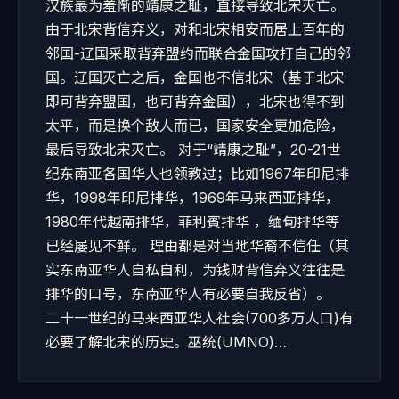
汉族最为羞惭的靖康之耻，直接导致北宋灭亡。
由于北宋背信弃义，对和北宋相安而居上百年的
邻国-辽国采取背弃盟约而联合金国攻打自己的邻
国。辽国灭亡之后，金国也不信北宋（基于北宋
即可背弃盟国，也可背弃金国），北宋也得不到
太平，而是换个敌人而已，国家安全更加危险，
最后导致北宋灭亡。 对于“靖康之耻”，20-21世
纪东南亚各国华人也领教过；比如1967年印尼排
华，1998年印尼排华，1969年马来西亚排华，
1980年代越南排华，菲利賓排华 ，缅甸排华等
已经屡见不鲜。 理由都是对当地华裔不信任（其
实东南亚华人自私自利，为钱财背信弃义往往是
排华的口号，东南亚华人有必要自我反省）。
二十一世纪的马来西亚华人社会(700多万人口)有
必要了解北宋的历史。巫统(UMNO)…