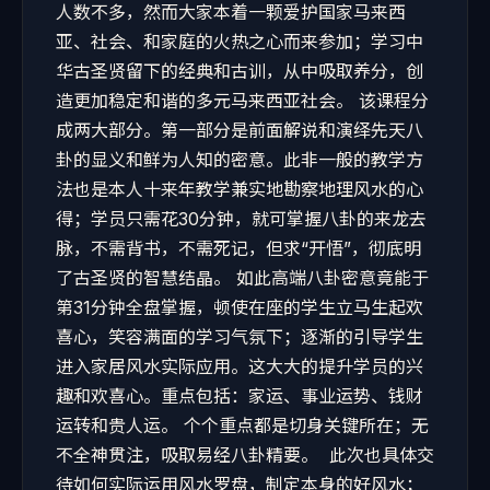
人数不多，然而大家本着一颗爱护国家马来西
亚、社会、和家庭的火热之心而来参加；学习中
华古圣贤留下的经典和古训，从中吸取养分，创
造更加稳定和谐的多元马来西亚社会。 该课程分
成两大部分。第一部分是前面解说和演绎先天八
卦的显义和鲜为人知的密意。此非一般的教学方
法也是本人十来年教学兼实地勘察地理风水的心
得；学员只需花30分钟，就可掌握八卦的来龙去
脉，不需背书，不需死记，但求“开悟”，彻底明
了古圣贤的智慧结晶。 如此高端八卦密意竟能于
第31分钟全盘掌握，顿使在座的学生立马生起欢
喜心，笑容满面的学习气氛下；逐渐的引导学生
进入家居风水实际应用。这大大的提升学员的兴
趣和欢喜心。重点包括：家运、事业运势、钱财
运转和贵人运。 个个重点都是切身关键所在；无
不全神贯注，吸取易经八卦精要。 此次也具体交
待如何实际运用风水罗盘，制定本身的好风水；