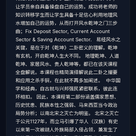
让学员亲自具备操盘自己的运势。成功将老师的
知识转移学生而让学生具备十足信心利用地理风
水增加自己的运势，从而打开风水乾坤之门三步
曲；Fix Deposit Sector, Current Account
Sector & Saving Account Sector. 易经风水之
关键，是在于对《乾坤》二卦密义的理解。乾坤
有玄机，开启乾坤人生大不同。 地理乾坤、人道
乾坤、家居风水、贵人乾坤等，都已在该天课程
全盘解说。本课程也精简演绎解说此二卦之撮要
和应用之杀手锏，在此就不再多加阐述。 中华国
学和经典，自古就与兴邦强民紧密联系，彼此连
环相扣。 因此，本课程第二部份涵盖儒家思想、
历史忧患、民族本性之强弱、马来西亚当今政治
局势分析；以南北宋之灭亡为明鉴。 北宋之灭亡
于公元1127年，而立马引爆了华人（汉族）有史
以来第一次被胡人外族局部入侵占领，兼发生了