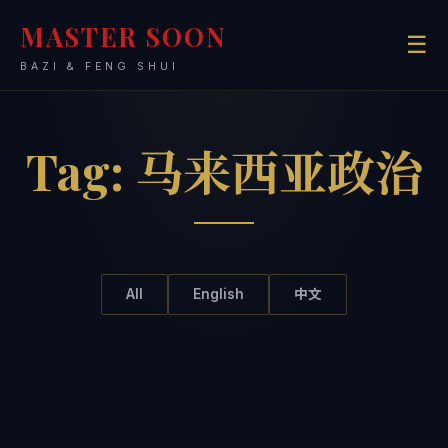
MASTER SOON
☰
BAZI & FENG SHUI
Tag:
马来西亚政治
All
English
中文