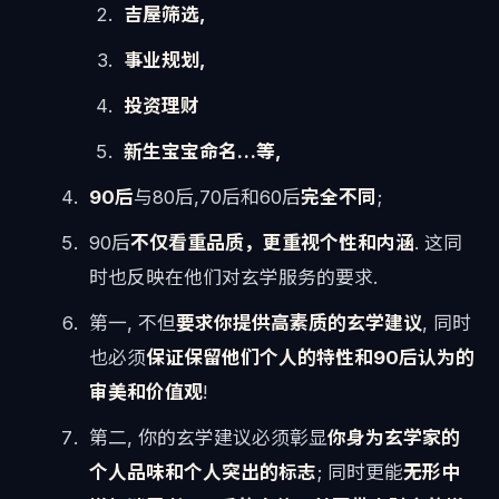
吉屋筛选,
事业规划,
投资理财
新生宝宝命名…等,
90后
与80后,70后和60后
完全不同
;
90后
不仅看重品质，更重视个性和内涵
. 这同
时也反映在他们对玄学服务的要求.
第一, 不但
要求你提供高素质的玄学建议
, 同时
也必须
保证保留他们个人的特性和90后认为的
审美和价值观
!
第二, 你的玄学建议必须彰显
你身为玄学家的
个人品味和个人突出的标志
; 同时更能
无形中