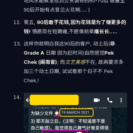
地风水勘察发现到负责装修的60-70后 跟屋主
90后开始有点意见火花啊….. )
第五,
90后敢于花钱,因为花钱是为了赚更多的
钱!
情愿现在短期痛,不愿像前辈
痛长长…..
这样你就明白我这90后的客户, 动土后(
非
Grade A
日期 因为赶时间)自然感觉
Pek
Chek (闽南音)
; 而
文艺美感
不在, 故再要求多
加三个动土日期, 试试看那个日子不 Pek
Chek.!