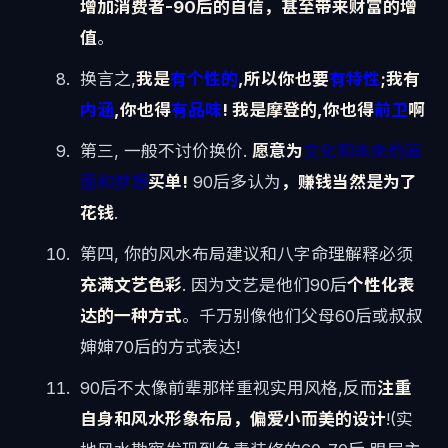
增加消费者-90后的自信，甚至带来财富的增
值
。
换言之,
我是
有个性的
,所以你也要
有特性
;我有
内涵
,你也得
有品味
! 我是摩登的,你也得
前卫
啊
第三, 一般不讨价换价.
愿意为
文化和未来的画
面和梦想
买单!
90后多认为
，赚钱当然是为了
花钱
.
第四, 你的风水布局建议和八字命理解释必须
充满文艺色彩
. 因为文艺是他们90后
个性化表
达的一种方式
。千万别像他们父母60后或叔叔
婶婶70后的方式表达!
90后不太像前辈那样重视实用风格,反而
注重
自身和风水形象布局，偏爱小而美的设计
!(实