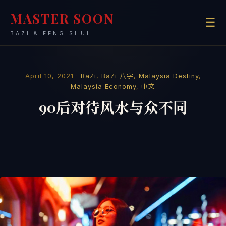
MASTER SOON
☰
BAZI & FENG SHUI
April 10, 2021 ·
BaZi
,
BaZi 八字
,
Malaysia Destiny
,
Malaysia Economy
,
中文
90后对待风水与众不同