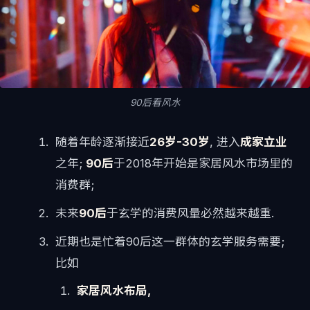
90后看风水
随着年龄逐渐接近
26岁-30岁
, 进入
成家立业
之年;
90后
于2018年开始是家居风水市场里的
消费群;
未来
90后
于玄学的消费风量必然越来越重.
近期也是忙着90后这一群体的玄学服务需要;
比如
家居风水布局,