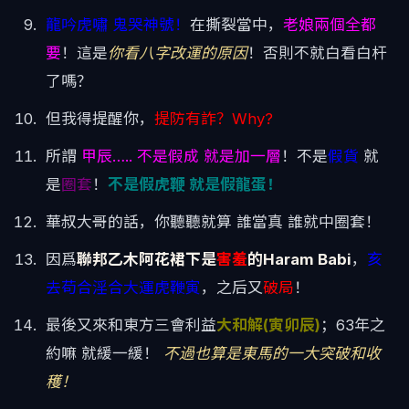
龍吟虎嘯 鬼哭神號！
在撕裂當中，
老娘兩個全都
要
！這是
你看八字改運的原因
！否則不就白看白杆
了嗎？
但我得提醒你，
提防有詐？Why?
所謂
甲辰….. 不是假成 就是加一層
！不是
假貨
就
是
圈套
！
不是假虎鞭 就是假龍蛋！
華叔大哥的話，你聽聽就算 誰當真 誰就中圈套！
因爲
聯邦乙木阿花裙下是
害羞
的Haram Babi
，
亥
去苟合淫合大運虎鞭寅
，之后又
破局
！
最後又來和東方三會利益
大和解(寅卯辰)
；63年之
約嘛 就緩一緩！
不過也算是東馬的一大突破和收
穫！