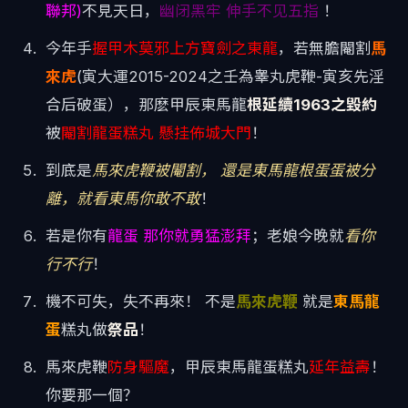
聯邦)
不見天日，
幽闭黑牢 伸手不见五指
！
今年手
握甲木莫邪上方寶劍之東龍
，若無膽閹割
馬
來虎
(寅大運2015-2024之壬為睾丸虎鞭-寅亥先淫
合后破蛋），那麽甲辰東馬龍
根延續1963之毀約
被
閹割龍蛋糕丸 懸挂佈城大門
！
到底是
馬來虎鞭被閹割， 還是東馬龍根蛋蛋被分
離，就看東馬你敢不敢
！
若是你有
龍蛋 那你就勇猛澎拜
；老娘今晚就
看你
行不行
！
機不可失，失不再來！ 不是
馬來虎鞭
就是
東馬龍
蛋
糕丸做
祭品
！
馬來虎鞭
防身驅魔
，甲辰東馬龍蛋糕丸
延年益壽
！
你要那一個？