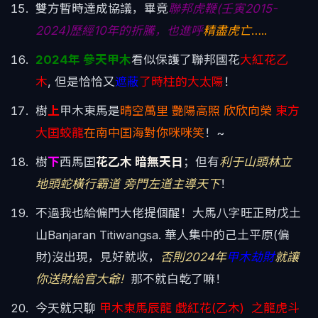
雙方暫時達成協議，畢竟
聯邦虎鞭(壬寅2015-
2024)歷經10年的折騰，也進呼
精盡虎亡
…..
2024年 參天甲木
看似保護了聯邦國花
大紅花乙
木
, 但是恰恰又
遮蔽
了時柱的大太陽
！
樹
上
甲木東馬是
晴空萬里 艷陽高照 欣欣向榮
東方
大囯蛟龍
在南中囯海對你咪咪笑
！~
樹
下
西馬囯
花乙木 暗無天日
；但有
利于山頭林立
地頭蛇橫行霸道 旁門左道主導天下
！
不過我也給偏門大佬提個醒！大馬八字旺正財戊土
山Banjaran Titiwangsa. 華人集中的己土平原(偏
財)沒出現，見好就收，
否則2024年
甲木劫財
就讓
你送財給官大爺!
那不就白乾了嘛！
今天就只聊
甲木東馬辰龍 戯紅花(乙木) 之龍虎斗