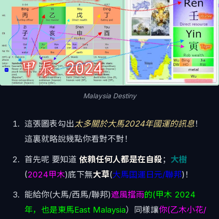
Malaysia Destiny
這張圖表勾出
太多關於大馬2024年國運的訊息
！
這裏就略說幾點你看對不對！
首先呢 要知道
依賴任何人都是在自殺
；
大樹
(
2024甲木
)底下無
大草
(
大馬囯運日元/聯邦
)！
能給你(大馬/西馬/聯邦)
遮風擋雨
的(甲木 2024
年，也是東馬East Malaysia
）同樣讓
你(乙木小花/