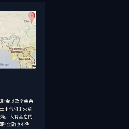
乾卦金以及辛金余
戊土本气和丁火墓
又燥，大有窒息的
国际金融也不例