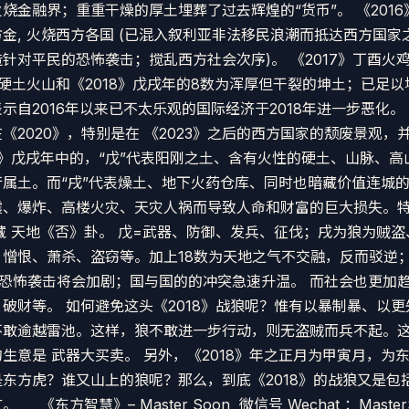
烧金融界；重重干燥的厚土埋葬了过去辉煌的“货币”。 《2016
金, 火烧西方各国 (已混入叙利亚非法移民浪潮而抵达西方国家
针对平民的恐怖袭击；搅乱西方社会次序)。 《2017》丁酉火
硬土火山和《2018》戊戌年的8数为浑厚但干裂的坤土；已足
示自2016年以来已不太乐观的国际经济于2018年进一步恶化。
《2020》，特别是在 《2023》之后的西方国家的颓废景观，
18》戊戌年中的，“戊”代表阳刚之土、含有火性的硬土、山脉、
属土。而“戌”代表燥土、地下火药仓库、同时也暗藏价值连城的珠
地震、爆炸、高楼火灾、天灾人祸而导致人命和财富的巨大损失。特
暗藏 天地《否》卦。 戊=武器、防御、发兵、征伐；戌为狼为贼
憎恨、萧杀、盗窃等。加上18数为天地之气不交融，反而驳逆；故
 恐怖袭击将会加剧；国与国的的冲突急速升温。 而社会也更加
破财等。 如何避免这头《2018》战狼呢？惟有以暴制暴、以
敢逾越雷池。这样，狼不敢进一步行动，则无盗贼而兵不起。这意
生意是 武器大买卖。 另外，《2018》年之正月为甲寅月，为
东方虎？谁又山上的狼呢？那么，到底《2018》的战狼又是包
《东方智慧》– Master Soon 微信号 Wechat ：Master