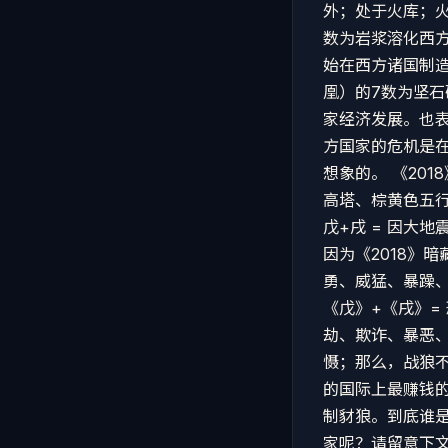
外；处于火库；火
数为岩浆溶化西方
始在西方诸国制造
凰）的7数为坚石
家经济发展。也表
方国家的危机是在
想象的。 《20
高塔、棕黄色五行
戊+戌 = 因大
因为《2018》
勇、威猛、暴躁、
《戊》+《戌》=
劫、欺诈、暴恶、
慑；那么，战狼不
的国际上最赚钱的
制豺狼。到底谁是
家呢？请留意下文。 