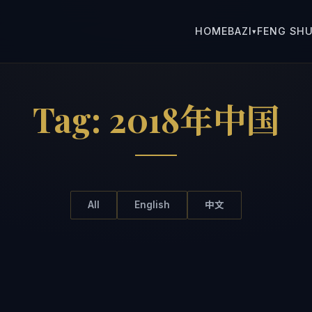
HOME
BAZI
FENG SHU
▾
Tag:
2018年中国
All
English
中文