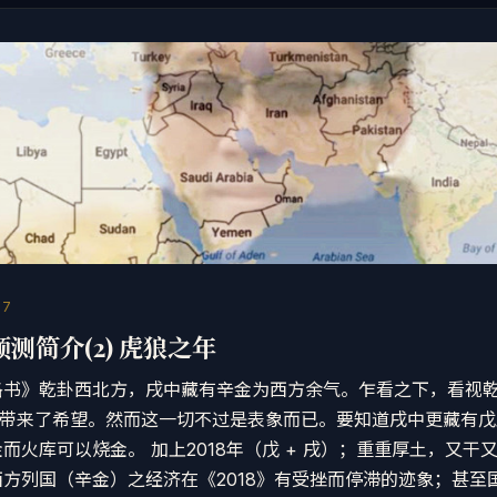
17
预测简介(2) 虎狼之年
洛书》乾卦西北方，戌中藏有辛金为西方余气。乍看之下，看视
家带来了希望。然而这一切不过是表象而已。要知道戌中更藏有
而火库可以烧金。 加上2018年（戊 + 戌）；重重厚土，又干
方列国（辛金）之经济在《2018》有受挫而停滞的迹象；甚至