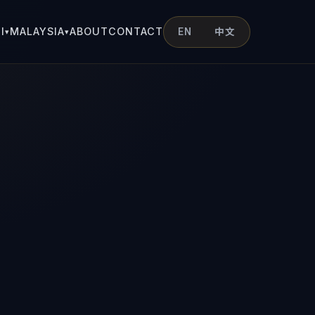
I
MALAYSIA
ABOUT
CONTACT
EN
中文
▾
▾