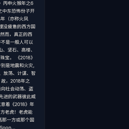
》丙申火猴年之6
之中东恐怖份子开
鸡年（亦称火凤
以埋没疲惫的西方国
 然而，真正的西
并不是一般人可以
高山、坚石、高楼、
宝。 《2018》
别是地震和火灾,
盗、放荡、计谋、智
，2018年之
趋向社会动荡、盗
更先进的武器彼此威
着《2018》年
东方老虎！老虎能
括那一方或那个国
Soon…