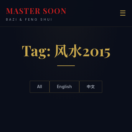
MASTER SOON
☰
BAZI & FENG SHUI
Tag:
风水2015
All
English
中文