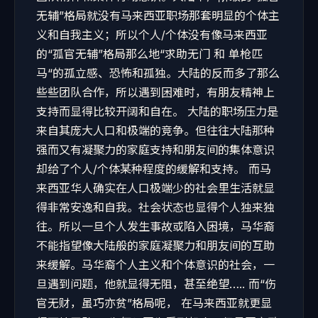
无辅”格局就没有马来西亚职场那套明显的个体主
义和自我主义；所以个人/个体没有像马来西亚
的“孤官无辅”格局那么地“求助无门 和 单枪匹
马“的孤立感、恐怖和孤独。大陆的反而多了那么
些些团队合作，所以遇到困难时，有朋友精神上
支持而显得比较开阔和自在。 大陆的职场压力是
来自其庞大人口和极端的竞争。但往往大陆那种
强而又有凝聚力的家庭支持和朋友间的集体意识
却给了个人/个体某种程度的缓解和支持。 而马
来西亚华人确实在人口极端少的社会里生活就显
得非常安逸和自我。社会状态也显得个人独来独
往。所以一旦个人发生事故或陷入困境，马华裔
不能指望像大陆般的家庭凝聚力和朋友间的互助
来缓解。马华裔个人主义和个体意识的社会，一
旦遇到问题，他就显得无阻，甚至绝望….. 而“伤
官无财，虽巧亦贫”格局呢， 在马来西亚就更显