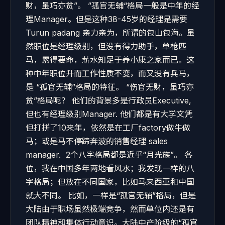
财，虽巧亦贫”。 ”孤官无辅“格局一般是中年的经
理Manager。但是这种38-45岁的经理是需要
Turun padang 亲力亲为，所谓的包山包海。虽
然职位是经理级别，但没有得力助手，单枪匹
马，累得要命，薪水知足于养小康之家而已。这
种中年职位升而工作性质不变，而又没有兵马，
是 “孤官无辅”格局的特征。 “伤官无财，虽巧亦
贫”格局呢？ 他们的背景多是行政员Executive,
但也有经理级别Manager. 他们都是有大学文凭
但打拼了10来年，依然是在工厂factory做牛做
马；或是马不停蹄奔波的销售经理 sales
manager. 2个八字格局都是近乎“月光族”。 各
位，我在中国多年两地看风水；我发现一样的八
字格局；但放在不同国家，比如马来西亚和中国
就大不同。 比如，一样是“孤官无辅”格局，但是
大陆由于职场虽然极端竞争，然而单位内还是有
团队精神和集体行动意识。大陆中产阶级的“孤官