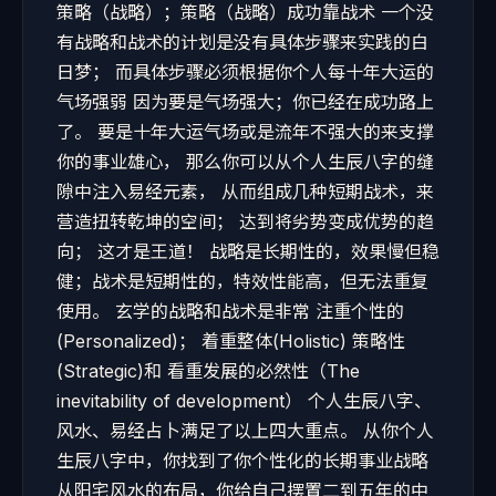
策略（战略）；策略（战略）成功靠战术 一个没
有战略和战术的计划是没有具体步骤来实践的白
日梦； 而具体步骤必须根据你个人每十年大运的
气场强弱 因为要是气场强大；你已经在成功路上
了。 要是十年大运气场或是流年不强大的来支撑
你的事业雄心， 那么你可以从个人生辰八字的缝
隙中注入易经元素， 从而组成几种短期战术，来
营造扭转乾坤的空间； 达到将劣势变成优势的趋
向； 这才是王道！ 战略是长期性的，效果慢但稳
健；战术是短期性的，特效性能高，但无法重复
使用。 玄学的战略和战术是非常 注重个性的
(Personalized)； 着重整体(Holistic) 策略性
(Strategic)和 看重发展的必然性（The
inevitability of development） 个人生辰八字、
风水、易经占卜满足了以上四大重点。 从你个人
生辰八字中，你找到了你个性化的长期事业战略
从阳宅风水的布局，你给自己摆置二到五年的中