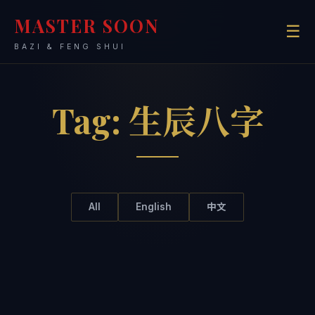
MASTER SOON
☰
BAZI & FENG SHUI
Tag:
生辰八字
All
English
中文