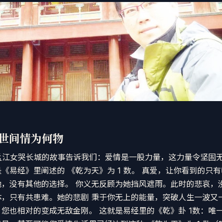
问世间情为何物
的孟江女哭长城的故事告诉我们：爱情是一股力量，这力量令坚固
《易经》里阐述的 《乾为天》为 1 数。 真爱，让你看到的只
她，没有其他的选择。 你义无反顾为她挡风遮雨。此时的悲哀，
体，只有共患难。她的悲剧 秉于你无上的能量，突破人生一波又
您也相对的变成无敌金刚。 这就是易经里的《乾》卦 1数：唯