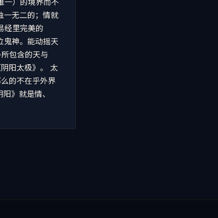
（唯一）的境界而不
独一无二的；情就
易经里完美的
泣鬼神。能动摇天
卦所包含的天与
阴阳太极》。 太
那么的不在乎外界
阴阳》就是情、