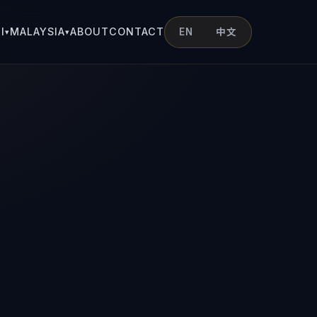
I
MALAYSIA
ABOUT
CONTACT
EN
中文
▾
▾