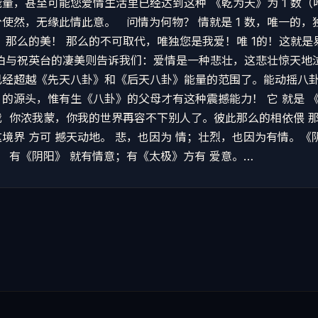
量，甚至可能您爱情生活里已经达到这种 《乾为天》为 1 数
使然，无缘此情此意。 问情为何物？ 情就是 1 数，唯一的，
，那么的美！ 那么的不可取代，唯独您是我爱！唯 1的！这就是
山伯与祝英台的凄美则告诉我们：爱情是一种悲壮，这悲壮惊天地
已经超越《先天八卦》和《后天八卦》能量的范围了。能动摇八
的源头，惟有生《八卦》的父母才有这种震撼能力！ 它 就是 《
 你浓我蒙，你我的世界再容不下别人了。彼此那么的相依偎 
境界 方可 撼天动地。 悲，也因为 情；壮烈，也因为有情。《
。 有《阴阳》 就有情意；有《太极》方有 爱意。…