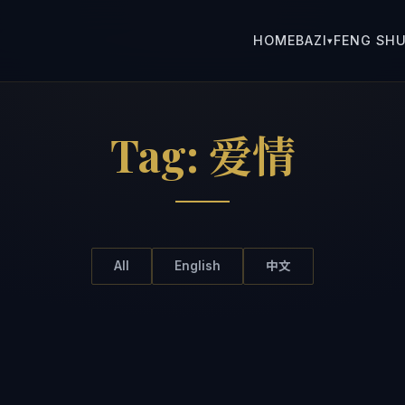
HOME
BAZI
FENG SHU
▾
Tag:
爱情
All
English
中文