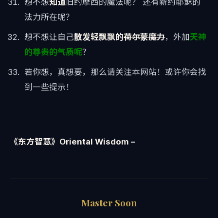
想不想
知道
旧约摩西的魔法呢？ 还有新约耶稣的
法力所在呢？
想不想让自己
散发轻飘飘的
荷尔蒙魔力
，外加
天神
的
尊贵的气质
呢
？
若你想，真想要，那么请关注本网站！或许你会找
到一些提示！
《东方智慧》Oriental Wisdom –
Master Soon