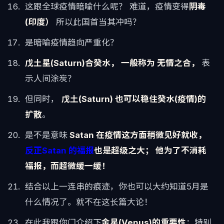
这跟全球疫情暗喻什么呢？ 难道，疫情变得
阴毒
(印度）
所以此国首当其冲吗？
是暗喻疫情趋向严重化？
戊土星(Saturn)合癸水， 一般称为 无情之合，
表
示人间涂炭？
但同时，
戊土(Saturn) 也可以稳住癸水(疫情)的
扩散
。
是不是意味
Satan 在疫情这方面稍微见好就收，
反正Satan 的福报
也是超级之大； 他为了不消耗
福报，而超微缓一缓！
结合以上一连串的痕迹，你也可以大约知道5月是
什么情况了。就不在这长篇大论！
在此我跟你门介绍下
金星(Venus)的重要性
；特别