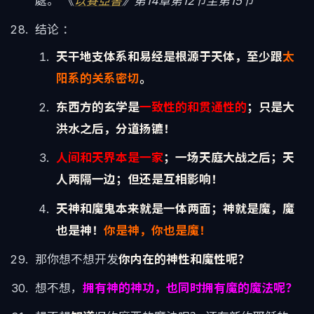
處。 《
以賽亞書
》第14章第12节至第15节
结论 ：
天干地支体系和易经是根源于天体，至少跟
太
阳系的关系密切
。
东西方的玄学是
一致性的和贯通性的
；只是大
洪水之后，分道扬镳！
人间和天界本是一家
；一场天庭大战之后；天
人两隔一边；但还是互相影响！
天神和魔鬼本来就是一体两面；神就是魔，魔
也是神！
你是神，你也是魔！
那你想不想开发
你内在的神性和魔性呢？
想不想，
拥有神的神功，也同时拥有魔的魔法呢？