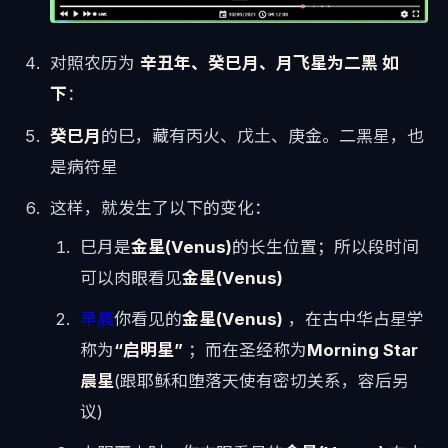
对照农历为
辛丑年、癸巳月、月飞星为二黑 如
下
：
癸巳月
的巳，藏有丙火、戊土、庚金。二黑星，也
是病符星
这样，就发生了以下的变化：
巳月是
金星(Venus)
的长生位置；所以段时间
可以肉眼看见
金星(Venus)
早晨
你看见的
金星(Venus)
，在古中华占星学
称为
“启明星”
；而在圣经称为
Morning Star
晨星
(跟耶稣和堕落天使有密切关系，容后另
议)