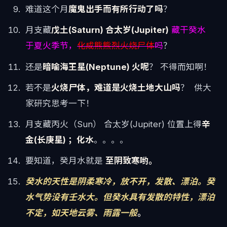
难道这个月
魔鬼出手而有所行动了吗
？
月支藏
戊土(Saturn) 合太岁(Jupiter)
藏干癸水
于夏火季节，
化成熊熊烈火烧尸体
吗
？
还是
暗喻海王星(Neptune) 火呢
？ 不得而知啊！
若不是
火烧尸体，难道是火烧土地大山吗
？ 供大
家研究思考一下！
月支藏丙火（Sun） 合太岁(Jupiter) 位置上得
辛
金(长庚星) ；化水
。。。。
要知道，癸月水就是
至阴致寒哟。
癸水的天性是阴柔寒冷，放不开，发散、漂泊。癸
水气势没有壬水大。但癸水具有发散的特性，漂泊
不定，如天地云雾、雨露一般
。