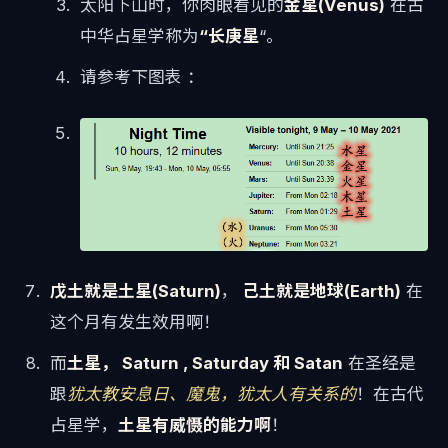
太阳下山时，你肉眼看见的
金星(Venus)
在古
中华占星学称为
“长庚星
“。
请参考下图表 ：
戊土就是土星(Saturn)
，
己土就是地球(Earth)
在
这个月有发生效用啊！
而
土星， Saturn , Saturday 和 Satan
在圣经是
跟
犹太教安息日、魔鬼，犹太人有关系的
！在古代
占星学，
土星有威慑的能力啊
！