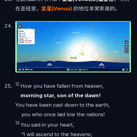
在圣经里，
金星(Venus)
的地位非常崇高的。
12
How you have fallen from heaven,
morning star, son of the dawn!
You have been cast down to the earth,
you who once laid low the nations!
13
You said in your heart,
“I will ascend to the heavens;