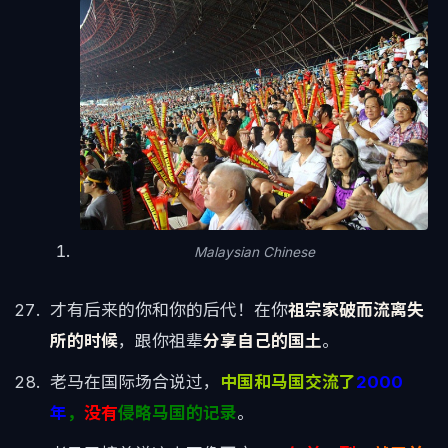
Malaysian Chinese
才有后来的你和你的后代！在你
祖宗家破而流离失
所的时候
，跟你祖辈
分享自己的国土
。
老马在国际场合说过，
中国和马国交流了
2000
年
，
没有
侵略马国的记录
。