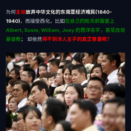
为何
主动
放弃中华文化的东南亚经济难民(1840-
1940)
，而接受西化，比如
在自己的姓氏前面套上
Albert, Susie, William, Joey 的西洋名字，甚至改信
基督教
； 却依然
得不到洋人主子的真正尊重呢？