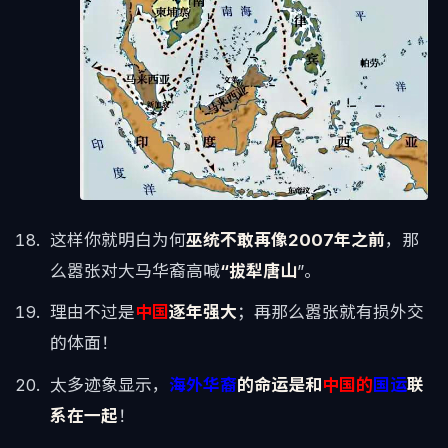
这样你就明白为何
巫统不敢再像2007年之前
，那
么嚣张对大马华裔高喊
“拔犁唐山
”。
理由不过是
中国
逐年强大
；再那么嚣张就有损外交
的体面！
太多迹象显示，
海外华裔
的命运是和
中国的
国运
联
系在一起
！