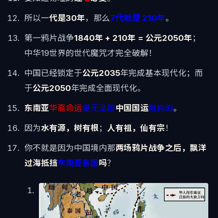
所以一
代是30年
，那么
7代就是 210年
。
第一鸦片战争
1840年 + 210年 = 公元2050年
；
中华19世界的世代魔咒才完全破解！
中国已经锁定于
公元2035
年完成基本现代化；而
于
公元2050
年完成全面现代化。
东南亚
华裔命运
是无法跟
中国国运
脱钩的
。
因为
水有源，树有根
；
人有祖，仙有宗
！
你不就是因为中国境内那
两场鸦片战争之后，飘洋
过海抵挡
东南亚各国
吗
？