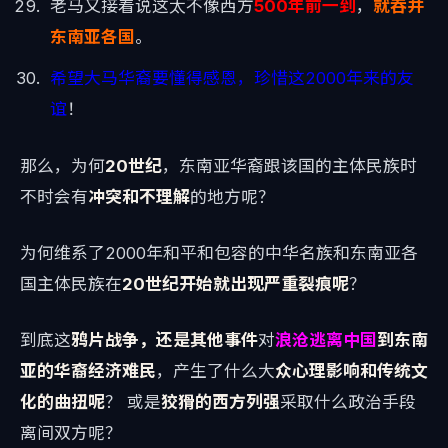
老马又接着说这太不像西方
500年前一到
，
就吞并
东南亚各国
。
希望大马华裔要懂得感恩，珍惜这2000年来的友
谊
！
那么，为何
20世纪
，东南亚华裔跟该国的主体民族时
不时会有
冲突和不理解
的地方呢？
为何维系了2000年和平和包容的中华名族和东南亚各
国主体民族在
20世纪开始就出现严重裂痕呢
？
到底这
鸦片战争，还是其他事件
对
浪沧逃离中国
到东南
亚的华裔经济难民
，产生了什么大
众心理影响和传统文
化的曲扭呢
？ 或是
狡猾的西方列强
采取什么政治手段
离间双方呢？