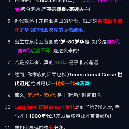
目的是让你
180年
前的祖辈(
一代30年, 180年为6代
前
)吸食鸦片,而
丧志潦倒, 家破人亡
!
近代散落于东南亚各国的华裔，就是这
两次战争破
坏
了华南的社会次序的必然结果
！
出生在东南亚各国的
1岁-80岁华裔
, 如今是
第3代
– 第6代
后裔不等
, 是这么来的!
若是按年来计算的
180年
,是乎非常遥远.
然而, 你家族的因果包袱(
Generational Curse 世
代诅咒
)绝对是以
一代接一代
来清算
!
那么,
第3代- 第6代
是非常短的时间概念!
Langkawi 的Mahsuri 诅咒
是到了第7代之后, 老
马才于
1990年代
过来发展旅游业才宣告破解!
要知道易理的
逢
七
必变
。