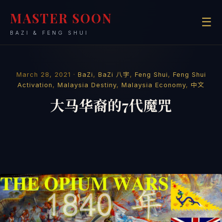
MASTER SOON
☰
BAZI & FENG SHUI
March 28, 2021 ·
BaZi
,
BaZi 八字
,
Feng Shui
,
Feng Shui
Activation
,
Malaysia Destiny
,
Malaysia Economy
,
中文
大马华裔的7代魔咒