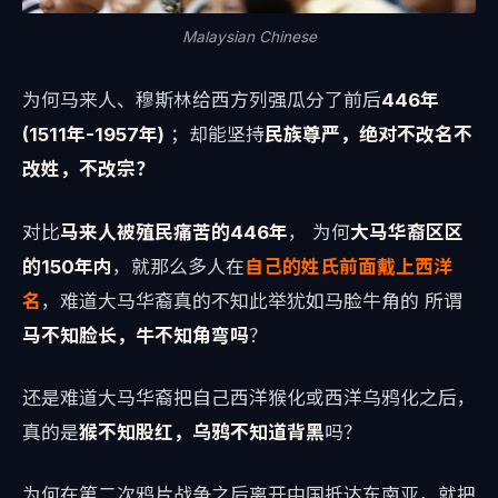
Malaysian Chinese
为何马来人、穆斯林给西方列强瓜分了前后
446年
(1511年-1957年)
；却能坚持
民族尊严，绝对不改名不
改姓，不改宗？
对比
马来人被殖民痛苦的446年
， 为何
大马华裔区区
的150年内
，就那么多人在
自己的姓氏前面戴上西洋
名
，难道大马华裔真的不知此举犹如马脸牛角的 所谓
马不知脸长，牛不知角弯吗
？
还是难道大马华裔把自己西洋猴化或西洋乌鸦化之后，
真的是
猴不知股红，乌鸦不知道背黑
吗？
为何在第二次鸦片战争之后离开中国抵达东南亚，就把