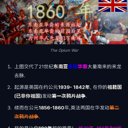
The Opium War
上图交代了21世纪
东南亚
各国
华裔
大量南来的来龙
去脉.
起源是英国在约公元
1939- 1842年
, 在你的
祖籍国
(已非你祖国)
发动
第一次鸦片战争
.
续而在公元
1856-1860
年,英法两国在华发动
第二
次鸦片战争
.