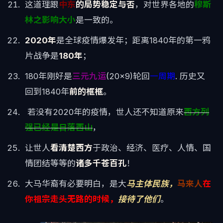
这道理跟
中东
的局势稳定与否
，对世界各地的
穆斯
林之影响大小
是一致的。
2020年
是全球疫情爆发年；距离1840年的第一鸦
片战争是
180年
；
180年刚好是
三元九运
(20×9)轮回
一周期
. 历史又
回到1840年
前的框框
。
若没有2020年的疫情，世人还不知道原来
西方列
强已经是日落西山
，
让世人
看清楚西方
于政治、经济、医疗、人情、国
情团结等等的
诸多千苍百孔
！
大马华裔有必要明白，是大
马主体民族，
马来人
在
你祖宗走头无路的时候，
接待了他们
。