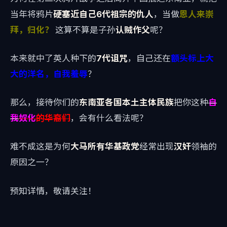
当年将鸦片
硬塞近自己6代祖宗的仇人
，当做
恩人来崇
拜，归化？
这算不算是子孙
认贼作父
呢？
本来就中了英人种下的
7代诅咒
，自己还在
额头标上大
大的洋名，自我羞辱
？
那么，接待你们的
东南亚各国本土主体民族
把你这种
自
我
奴化
的华裔们
，会有什么看法呢？
难不成这是为何
大马所有华基政党
经常出现
汉奸
领袖的
原因之一？
预知详情，敬请关注！