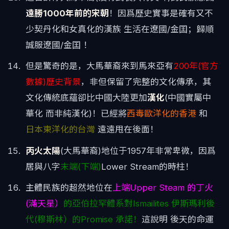
遠勝1000年前的宋朝
！因爲歷史實事是確有又不
少契丹化和女真化的漢族 生活在遼國/金囯；歸順
誠服遼國/金囯 ！
但是驚奇的是，大馬華裔來到馬來亞有
200年(官方
數據)歷史背景
，非但保留了完整的文化傳承，其
文化傳統底蘊卻比中國大陸更加
漢化
(中國實屬中
華化 而非純漢化)！已經將
西毒歐洋化的香港
和
日本東洋化的台灣
遠遠甩在後面！
丙火太陽
(大馬華裔)地位于1957年非常卑微，因爲
居與八字
末端(下端)
Lower Stream的時柱！
主體民族的超然地位在
上端Upper Steam 的丁火
(滿天星）
的亞伯拉罕體系對Ismailites 伊斯瑪利後
代(穆斯林）的Promise 承諾！
這說明 後天的命運