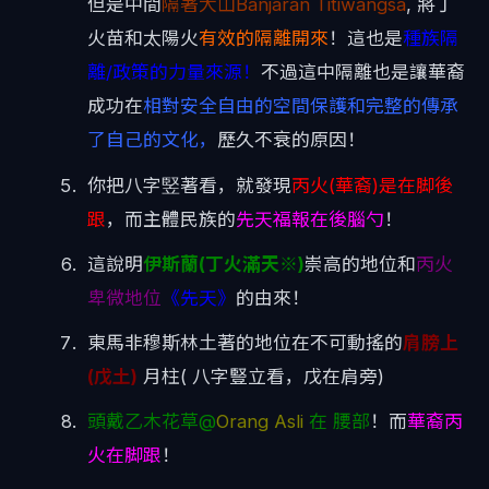
但是中間
隔著大山Banjaran Titiwangsa
, 將丁
火苗和太陽火
有效的隔離開來
！這也是
種族隔
離/政策的力量來源！
不過這中隔離也是讓華裔
成功在
相對安全自由的空間保護和完整的傳承
了自己的文化，
歷久不衰的原因！
你把八字竪著看，就發現
丙火(華裔)是在脚後
跟
，而主體民族的
先天福報在後腦勺
！
這說明
伊斯蘭(丁火滿天※)
崇高的地位和
丙火
卑微地位
《先天》
的由來！
東馬非穆斯林土著的地位在不可動搖的
肩膀上
(戊土)
月柱( 八字豎立看，戊在肩旁)
頭戴乙木花草@
Orang Asli
在 腰部
！而
華裔丙
火在脚跟
！