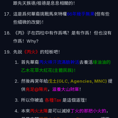
跟先天族德/祖德是息息相關的！
這是爲何華裔挑戰馬來特權
66年幾乎無果
(但有些
些細微的改變)！
《丙》子在四柱中有作爲嗎？是有作爲！但也沒有
作爲！Why?
先說
《丙火》
的短板吧！
首先華裔
丙火得汗流滿臉幹活
去養活
綠油油的
乙木花草大紅花(主體民族)！
然後再常年給
戊土(GLC, Agencies, MNC)
提
供
充足@陽光
，
滋養大山財庫
！
所以你被追
各種Tax
是這個道理！
本來
丙火太陽
是可以滅掉
丁火的那把小火的
，