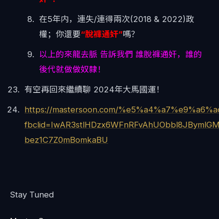
在5年内，連失/連得兩次(2018 & 2022)政
權；你還要
“脫褲通奸”
嗎？
以上的來龍去脈 告訴我們 誰脫褲通奸，誰的
後代就做做奴隸！
有空再回來繼續聊 2024年大馬國運！
https://mastersoon.com/%e5%a4%a7%e
fbclid=IwAR3stlHDzx6WFnRFvAhUObbl8JBymlG
bez1C7Z0mBomkaBU
Stay Tuned