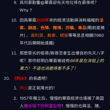
爲何最勤奮@華裔卻先天地位排在最後呢？
Why ?
因爲華裔
200年
來的經濟活動與消耗福報的
淫
業、酗酒、色情、賭博、詐騙、毒品
(戰前是鴉
片) 、
高利貸、勒索、綁架
等等息息相關(1980
年代后期開始遠離)
那麽惡劣的祖德/族德怎會生出優良的先天八字
呢？那你就明白華裔被歧視
66年是在消祖上的
業力！不過也消磨得差不多了！
《丙火》
的長處吧！
丙火
是正氣陽光的！
1957年獨立后，慢慢的華裔經濟也填補了英囯
人
離去留下的財富空間
！慢慢的也與淫、賭、