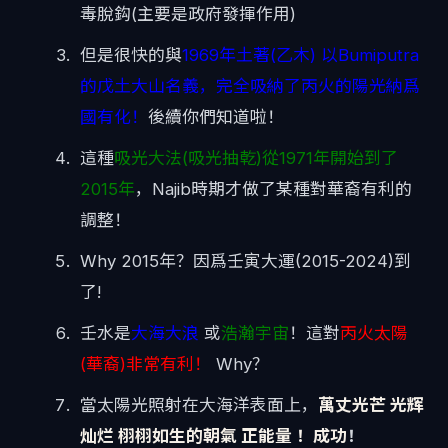
毒脫鈎(主要是政府發揮作用)
但是很快的與
1969年土著(乙木) 以Bumiputra
的戊土大山名義，完全吸納了丙火的陽光納爲
國有化！
後續你們知道啦！
這種
吸光大法(吸光抽乾)從1971年開始到了
2015年
，Najib時期才做了某種對華裔有利的
調整！
Why 2015年？因爲壬寅大運(2015-2024)到
了!
壬水是
大海大浪
或
浩瀚宇宙
！這對
丙火太陽
(華裔)非常有利！
Why？
當太陽光照射在大海洋表面上，
萬丈光芒 光辉
灿烂 栩栩如生的朝氣 正能量 ！成功
！