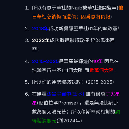
所以有恩于華社的Najib被華社送関監牢(
他
日華社必後悔而還債；因爲恩將仇報
)
2018年
成功斬殺碾壓華社61年的執政黨！
2022年
成功取得聯邦政權 統治馬來西
亞！
2015-2025
是華裔最輝煌的
10年
因爲在
浩瀚宇宙中不止1個太陽 而
數萬個太陽！
所以你的運勢爆錶執政！(2015-2025)
在無疆
漆黑宇宙中(壬水)
雖有億萬
丁火星
星
(壓伯拉罕Promise) ，還是無法比肩那
數萬個太陽光芒；所以穆斯林就相對的
顯
得黯淡無光
(到2024年)