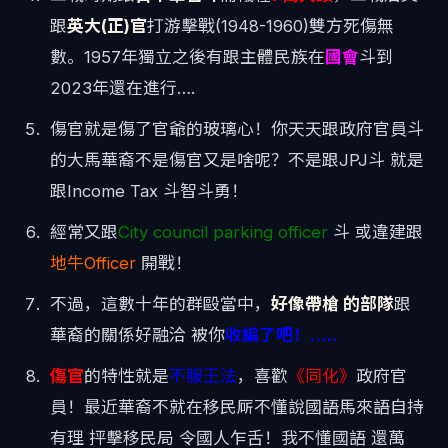
跟
英大(正)官
打游擊戰(1948-1960)雙方死傷無
數。1957年獨立之後有跟主體民族在
國會
斗到
2023年還在進行….
傷官就是傷了官爺的玻璃心！你天天跟政府官員斗
的大馬華裔不是傷官又是啥呢？不是跟JPJ斗 就是
跟Income Tax 斗智斗勇！
經常又跟
City council parking officer
斗 或違建跟
地牛Officer
開戰！
不過，這數十年的群毆當中，
好像帶槍 的部隊
跟
華裔的關係好融洽 被你
收編了吧！…..
傷官
的特性就是
不服王法
，喜歡
《同化》
政府官
員！最近華裔不就在移民厛不懂說國語馬來語自持
有理 抨擊移民局 令國人乍舌！我不懂國語 還萬