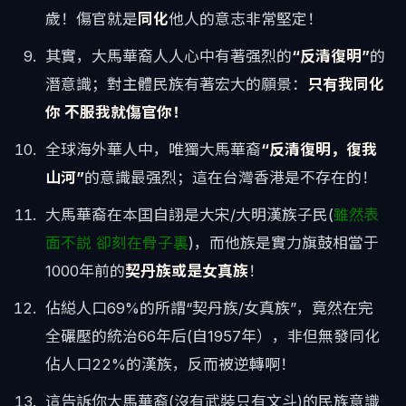
歲！傷官就是
同化
他人的意志非常堅定！
其實，大馬華裔人人心中有著强烈的
“反清復明”
的
潛意識；對主體民族有著宏大的願景：
只有我同化
你 不服我就傷官你！
全球海外華人中，唯獨大馬華裔
“反清復明，復我
山河”
的意識最强烈；這在台灣香港是不存在的！
大馬華裔在本囯自詡是大宋/大明漢族子民(
雖然表
面不説 卻刻在骨子裏
)，而他族是實力旗鼓相當于
1000年前的
契丹族或是女真族
！
佔縂人口69%的所謂“契丹族/女真族”，竟然在完
全碾壓的統治66年后(自1957年），非但無發同化
佔人口22%的漢族，反而被逆轉啊！
這告訴你大馬華裔(沒有武裝只有文斗)的民族意識