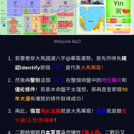
Malaysia BaZi
若要看穿大馬國運八字@華裔運勢，首先你得先
確
認Identify
那個
《字》
是代表
大馬華裔！
然後再
鑒別
這個
《字》
在整個命盤中的
地位檔次
和
優劣條件
！若是本命盤不太理想，那再查查那個
10
年大運
有優質的條件取得成功！
再此，
傷官
丙火太陽
就是大馬華裔！
傷官
就是跟
官
大爺(正官)對著幹
！
二戰時期跟
日本軍官
斗
而犧牲
7萬人頭
，二戰后又