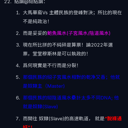
結論@縂結論：
大馬華裔Vs 主體民族的登峰對決；所比的現在
不是純政治！
而是妥妥的
鮑魚風水(子宮風水/陰道風水)
現在所比拼的不純碎是算票！論2022年選
票，堂堂穆斯林是可以執政的！
爲何現實是不行而是分裂！
那個民族的縂子宮風水相對的乾净又香；他就
是奴隸主（Master)
那個民族的縂陰道風水纍計太多不同DNA; 他
就是奴隸(Slave)
而開往 奴隸(Slave)的高速軌道， 就是
“脫褲通
奸”！