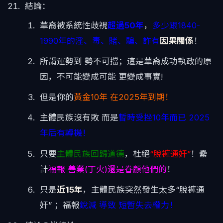
結論：
華裔被系統性歧視
超過50年
，
多少跟1840-
1990年的淫、毒、賭、騙、詐有
因果關係
！
所謂運勢到 勢不可擋；這是華裔成功執政的原
因，不可能變成可能 更變成事實!
但是你的
黃金10年 在2025年到期！
主體民族沒有敗 而是
暫時受挫10年而已 2025
年后有轉機！
只要
主體民族回歸道德
，杜絕
“脫褲通奸”
！纍
計
福報 善業(丁火)還是眷顧他們的
！
只是
近15年
，主體民族突然發生太多“脫褲通
奸” ；福報
銳減 導致 短暫失去權力！