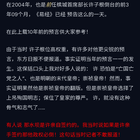
在2004年，也是
前
任槟城首席部长许子根倒台的前3
年09个月，《易经》已经 预告这么的一天。
在此上载10年前的预言供大家参考！
由于当时 许子根位高权重，有许多对他更尖锐的预
言，东方日报不便报道。事实证明当年的预言一一的发
生。这保括口头上我对好多人说的： 许 恐怕是“亡国亡
党之人”、也是明朝的末代皇帝；崇祯皇帝！然而，事
实证明果然他是崇祯皇帝的翻版。但是崇祯皇帝选择了
上吊殉国明志；保住了皇家的尊严。 许，就没有这种
骨气和志气了…..
有人说 那水坝是许亲自签约的。我当时说如果是许亲
手签约那他政权必倒！这句话当时记者不敢报道！