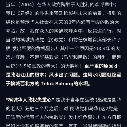
当年（2004）在华人政党陶醉于大胜利的欢呼声中；
我以《易经》的卦象来预测槟城州未来的前景，得到的
结论是预示华人社会在未来的3年内必有严峻的政治大
考验。故，我在众人的陶醉欢呼声中，反其道而行，对
当时的槟城执政党（民政党）和前任槟城首席部长许子
根 发出严厉的危机警告！其中一个原因是2004年的大
选之狂胜，不是华基政党（马华和民政）的胜利，而是
巫统(马华和民政的老大）的大胜利！
更严重的原因才
是政治江山的根本；风水出了问题。这风水问题就隐藏
于槟城西北方的 Teluk Bahang的水坝。
“槟城华人政权失重心”
是我于当年在巫统 (巫统是国阵
的老大）狂胜三个月之后；对 民政党和马华(这2党是
国阵里的代表华人的执政党）发出红色警告！东方日报
是如此含蓄的报道我的预言。其实，当时我明确的指出