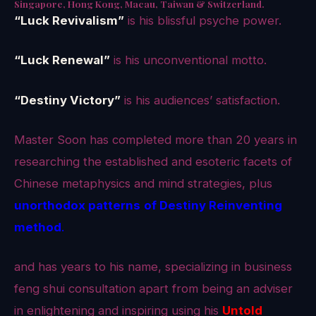
Singapore, Hong Kong, Macau, Taiwan & Switzerland.
“Luck Revivalism”
is his blissful psyche power.
“Luck Renewal”
is his unconventional motto.
“Destiny Victory”
is his audiences’ satisfaction.
Master Soon has completed more than 20 years in
researching the established and esoteric facets of
Chinese metaphysics and mind strategies, plus
unorthodox patterns
of Destiny Reinventing
method
.
and has years to his name, specializing in business
feng shui consultation apart from being an adviser
in enlightening and inspiring using his
Untold