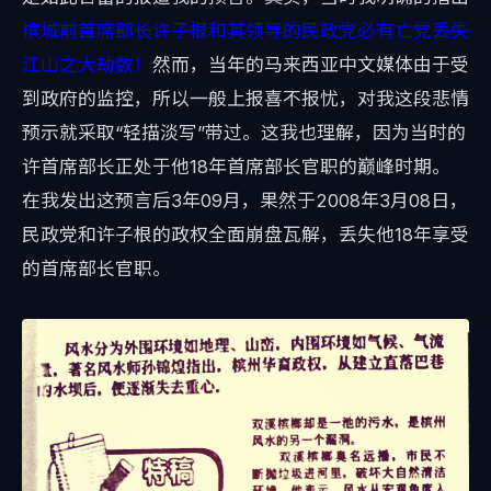
槟城前首席部长许子根和其领导的民政党必有亡党丢失
江山之大劫数！
然而，当年的马来西亚中文媒体由于受
到政府的监控，所以一般上报喜不报忧，对我这段悲情
预示就采取“轻描淡写”带过。这我也理解，因为当时的
许首席部长正处于他18年首席部长官职的巅峰时期。
在我发出这预言后3年09月，果然于2008年3月08日，
民政党和许子根的政权全面崩盘瓦解，丢失他18年享受
的首席部长官职。