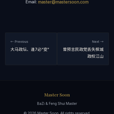
Email:
master@mastersoon.com
← Previous
Next →
大马政坛、逢7必“变”
曾预言民政党丢失槟城
政权江山
Master Soon
BaZi & Feng Shui Master
© 2026 Master Soon. All rights reserved.