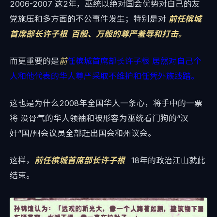
2006-2007 这2年，巫统以绝对国会优势对自己的友
党施压和多方面的不公事件发生；特别是对
前任槟城
首席部长许子根 百般、万般的尊严羞辱和打击。
而更重要的是
前
任槟城首席部长许子根 居然对自己个
人和他代表的华人尊严采取不维护和任凭外族践踏。
这也是为什么2008年全国华人一条心，将手中的一票
将 没骨气的华人领袖和被形容为巫统看门狗的“汉
奸”国/州会议员全部赶出国会和州议会。
这样，
前任槟城首席部长许子根
18年的政治江山就此
结束。