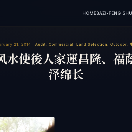
HOME
BAZI
FENG SHU
▾
bruary 21, 2014 ·
Audit
,
Commercial
,
Land Selection
,
Outdoor
,
风水使後人家運昌隆、福
泽绵长