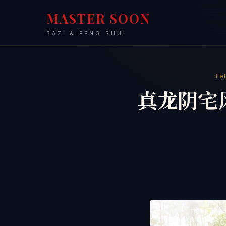
MASTER SOON
BAZI & FENG SHUI
Fe
真龙阴宅