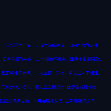
，混混分开气升降，天清地浊成两仪，阴阳互根气来往，
，日月星辰气中象，二气相抱不相离，浊阴本是清阳象，
，品配乾坤号有两，一人自具一天地，卓立三才不相让。
形从大地产根陔，至人父天而母地, 此是生成妙化裁,
 犹如父母媾成胎，十月婴胎非父职, 三年乳哺母之怀，