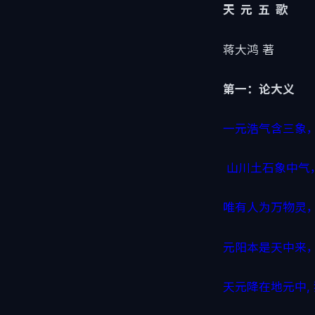
天
元
五
歌
蒋大鸿 著
第一：论大义
一元浩气含三象
山川土石象中气
唯有人为万物灵
元阳本是天中来，
天元降在地元中,