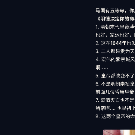
马国有五等命，你
《阴德决定你的命
1. 清朝末代皇帝溥
也好，家运也好，
2. 这在
1644年
也
3. 二人都是贵
4. 宏伟的紫禁
啊…..
5. 皇帝都改变不
6. 不是明朝崇
前面几位昏庸皇帝
7. 满清灭亡也不
绪帝啊…. 也是
祖
8. 这两个皇帝的