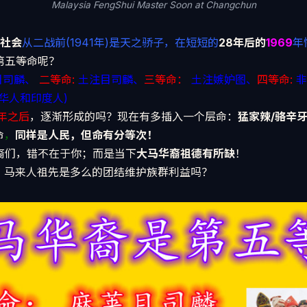
Malaysia FengShui Master Soon at Changchun
社会
从二战前(1941年)是天之骄子，在短短的
28年后的
1969
年
成第五等命呢？
目司麟、
二等命:
土注目司麟、
三等命：
土注嫉妒图、
四等命:
非
华人和印度人)
9年之后
，逐渐形成的吗？现在有多插入一个层命：
猛家辣/骆辛
命
，
同样是人民，但命有分等次！
华裔们，错不在于你；而是当下
大马华裔祖德有所缺
！
战后，马来人祖先是多么的团结维护族群利益吗？