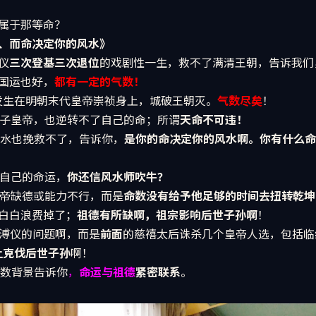
属于那等命？
、而命决定你的风水》
仪
三次登基三次退位
的戏剧性一生，救不了满清王朝，告诉我们
国运也好，
都有一定的气数！
发生在明朝末代皇帝崇祯身上，城破王朝灭。
气数尽矣
！
为天子皇帝，也逆转不了自己的命；所谓
天命不可违！
城风水也挽救不了，告诉你，
是你的命决定你的风水啊。
你有什么命
了自己的命运，
你还信风水师吹牛？
祯皇帝缺德或能力不行，而是
命数没有给予他足够的时间去扭转乾坤
白白浪费掉了；
祖德有所缺啊，祖宗影响后世子孙啊
！
是溥仪的问题啊，而是
前面
的慈禧太后诛杀几个皇帝人选，包括临
上克伐后世子孙
啊！
命数背景告诉你
，
命运与祖德
紧密联系
。