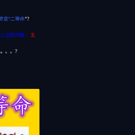
惨变“二等命
”？
土注目司麟 、
五
牙。
。。？