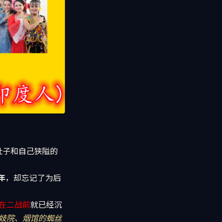
肚子和自己狭隘的
年
，却忘记了为后
在二战前
就已经沉
妓院、烟馆的蜘丝