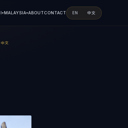
I
MALAYSIA
ABOUT
CONTACT
EN
中文
▾
▾
,
中文