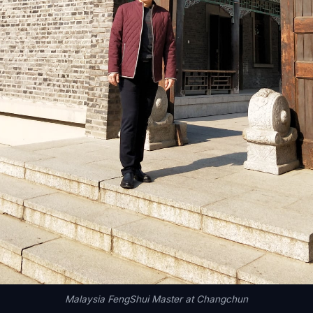
Malaysia FengShui Master at Changchun