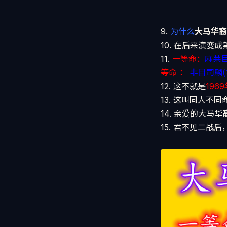
9.
为什么
大马华裔
10. 在后来演变
11.
一等命：
麻莱
等命 ：
非目司麟(
12. 这不就是
196
13. 这叫同人不同
14. 亲爱的大马
15. 君不见二