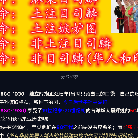
大马华裔
880-1930，独立时期正处壮年)
当时只顾自己的口袋，自己的
子孙谋取权益，所种下的因，
今日后世子孙来承担
。
80-1930)
享受了
19世纪末-20世纪初
的南洋华人最辉煌的
50
好好研读马来亚历史吧)
天命是有渊源的，
至少他们在
90年代
之前
是没有腐败的；而
华裔早
中（
所有华裔集居大城市的战前建筑物中你可以找到陈旧赌馆、