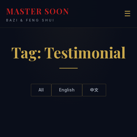
MASTER SOON
☰
BAZI & FENG SHUI
Tag:
Testimonial
All
English
中文