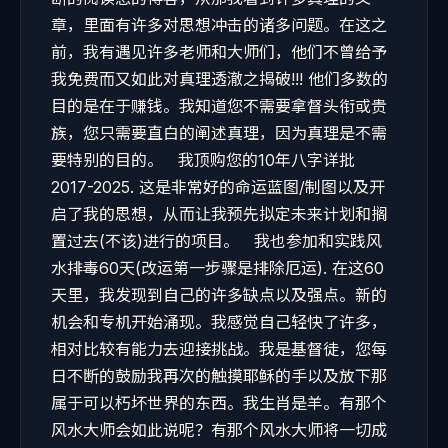
章，里面有许多对思想冲击的诸多问题。在这之
前，我有遇见许多老师和大师们，他们不曾给予
我免费而又如此对真理透澈之揭破!!! 他们多数的
目的是在于赚钱。我知道您不需要拿督头衔或贵
族，您只需要直白的阐述真理，因为真理是不需
要特别的目的。 我顶购您的10年八字详批
2017-2025. 这是非常好的命运蓝图/制图以及开
启了我的思想，从而让我预先拟定未来计划和搁
置过去(不该)进行的项目。 我也参加和实践风
水排毒60天(改运第一步骤是排除厄运). 在这60
天里，我发现到自己的许多缺点以及强点。新的
机会和专机开始涌现。我感觉自己轻快了许多，
相对比较有能力去迎接挑战。我是基督徒，您每
日不断的鼓励我再次的触摸耶稣的手以及放下那
属于可以朽坏世界的东西。我生肖是羊。有那个
风水大师会如此说呢？有那个风水大师将一切成