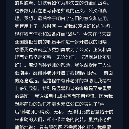
的盘旋着、过滤着如何为那失去的资金而战斗。
过去数月我在思考孙老师说的正义、公义和真
理。我想，最后终于明白了它们的意义和应用，
尽管用上了一段时间 — 或我必须说好长的时间。
现在我有信心和准备好而“战斗”。今天在马来西
亚国能柜台前的职员事件进一步开启我的眼睛；
感悟我过去就应该更加勇敢为了公义，正义和真
理而立场坚定不移。无论如何，《迟到总比不到
好》。若没有孙老师的帮助，我依然受困于人生
低潮里。感谢孙老师开启了我视野/眼界。 前面
的路途遥远，但路程中有孙老师的帮助让我精神
上感到欣慰，特别是温馨和谐的家庭是至关重要
的课题。 我选择用电邮书写而不用短讯，因为我
想那简短的短讯不能也无法公正的表达了“幕
后”孙老师那精致、无私、无法相比的智慧给于前
来求助的人们，却不带丝毫的贪婪。虽然孙老师
简略地说： 只有服务费 不需额外的红包 我需要