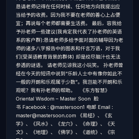
恳请老师记得在任何时候、任何地方向我提出应
当给予的收费。因为我不要在老师的善心上占便
宜；再说每个老师都需要生活费。 最后，容我给
予孙老师一些建议(我肯定我代表了孙老师的英语
系的客户群):恳请老师多给予面对面的辅导因为老
师的诸多八字报告中的图表和仟言万语，对于我
们(受英语教育背景的群体) 却是绞尽脑汁也无法
参透的谜语。 请老师见谅我这小玩笑。 孙老师曾
经在今天的短讯中说到“乐龄人士中有像你如此不
一般的开朗和乐观属于少数”。我岂能不开朗和乐
观呢？我有孙老师的帮助。 《东方智慧》
Oriental Wisdom – Master Soon 脸
书 Facebook : @mastersoon1 电邮 Email :
master@mastersoon.com 《易经》、《玄
学》、《风水》、《龙穴》、《命理》、《天
文》、《地理》、《佛学》、《道统》、《宗