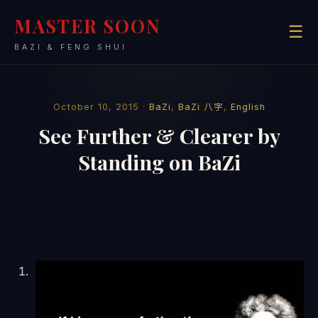
MASTER SOON
☰
BAZI & FENG SHUI
October 10, 2015 ·
BaZi
,
BaZi 八字
,
English
See Further & Clearer by
Standing on BaZi