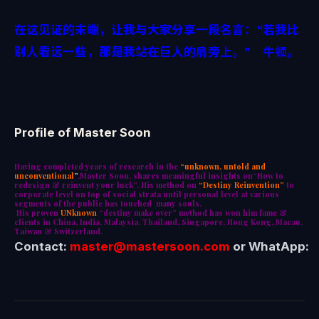
在这见证的末端，让我与大家分享一段名言：“若我比
别人看远一些，那是我站在巨人的肩旁上。” 牛顿。
Profile of Master Soon
Having completed years of research in the
“unknown, untold and
unconventional
”
,Master Soon, shares meaningful insights on“How to
redesign & reinvent your luck”. His method on
“Destiny Reinvention”
to
corporate level on top of social strata until personal level at various
segments of the public has touched many souls.
His proven
UNknown
“destiny make over” method has won him fame &
clients in China, India, Malaysia, Thailand, Singapore, Hong Kong, Macau,
Taiwan & Switzerland.
Contact:
master@mastersoon.
com
or WhatApp: