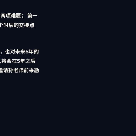
有两项难题； 第一
个时辰的交接点
，也对未来5年的
人将会在5年之后
邀请孙老师前来勘