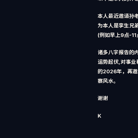
本人最近邀请孙老
为本人是孪生兄
(例如早上9点-11
诸多八字报告的
运势起伏,对事
的2026年，
察风水。
谢谢
K