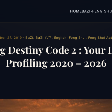
HOME
BAZI
FENG SHU
▾
er 27, 2019 ·
BaZi
,
BaZi 八字
,
English
,
Feng Shui
,
Feng Shui Act
g Destiny Code 2 : Your 
Profiling 2020 – 2026