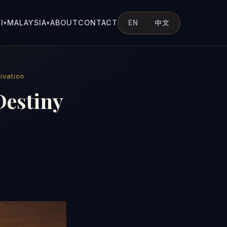
I
MALAYSIA
ABOUT
CONTACT
EN
中文
▾
▾
ivation
Destiny