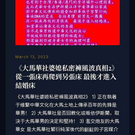
March 13, 2023
《大馬華社婆媳私密褲風波真相2》
從一張床再爬到另張床 最後才進入
結婚床
《大馬華社婆媳私密褲風波真相2》 1) 正在執著
于維繫中華文化在大馬土地上傳承百年的先鋒是
華男！ 2) 大馬華社是否回教化或皈依伊斯蘭，取
決于大馬華男的決定和堅持！ 3) 濫交炮友的大馬
華女 是大馬華社繁衍純潔後代的齷齪的子宮媒介