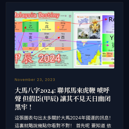
November 23, 2023
大馬八字2024: 聯邦馬來虎鞭 唬呼
聲 但假臣(甲辰) 讓其不見天日幽闭
黑牢 ！
這張圖表勾出太多關於大馬2024年國運的訊息！
這裏就略說幾點你看對不對！ 首先呢 要知道 依