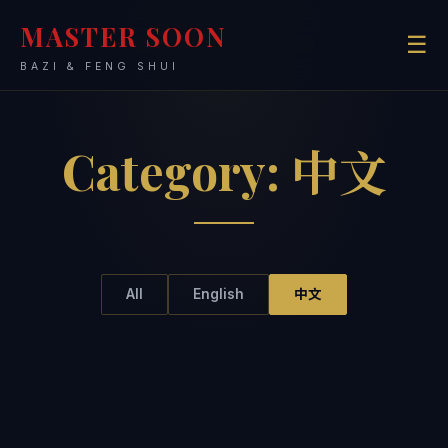
MASTER SOON
☰
BAZI & FENG SHUI
Category:
中文
All
English
中文