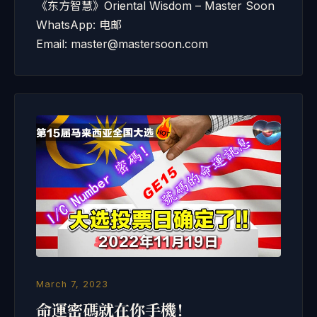
《东方智慧》Oriental Wisdom – Master Soon
WhatsApp: 电邮
Email: master@mastersoon.com
March 7, 2023
命運密碼就在你手機！