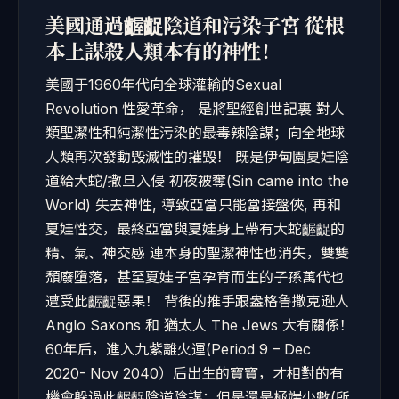
美國通過齷齪陰道和污染子宮 從根
本上謀殺人類本有的神性！
美國于1960年代向全球灌輸的Sexual
Revolution 性愛革命， 是將聖經創世記裏 對人
類聖潔性和純潔性污染的最毒辣陰謀；向全地球
人類再次發動毀滅性的摧毀！ 既是伊甸園夏娃陰
道給大蛇/撒旦入侵 初夜被奪(Sin came into the
World) 失去神性, 導致亞當只能當接盤俠, 再和
夏娃性交，最終亞當與夏娃身上帶有大蛇齷齪的
精、氣、神交感 連本身的聖潔神性也消失，雙雙
頹廢墮落，甚至夏娃子宮孕育而生的子孫萬代也
遭受此齷齪惡果！ 背後的推手跟盎格鲁撒克逊人
Anglo Saxons 和 猶太人 The Jews 大有關係！
60年后，進入九紫離火運(Period 9 – Dec
2020- Nov 2040）后出生的寶寶，才相對的有
機會躲過此齷齪陰道陰謀；但是還是極端少數(所