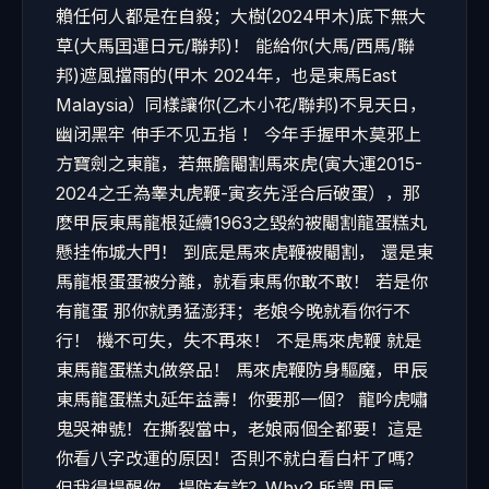
賴任何人都是在自殺；大樹(2024甲木)底下無大
草(大馬囯運日元/聯邦)！ 能給你(大馬/西馬/聯
邦)遮風擋雨的(甲木 2024年，也是東馬East
Malaysia）同樣讓你(乙木小花/聯邦)不見天日，
幽闭黑牢 伸手不见五指 ！ 今年手握甲木莫邪上
方寶劍之東龍，若無膽閹割馬來虎(寅大運2015-
2024之壬為睾丸虎鞭-寅亥先淫合后破蛋），那
麽甲辰東馬龍根延續1963之毀約被閹割龍蛋糕丸
懸挂佈城大門！ 到底是馬來虎鞭被閹割， 還是東
馬龍根蛋蛋被分離，就看東馬你敢不敢！ 若是你
有龍蛋 那你就勇猛澎拜；老娘今晚就看你行不
行！ 機不可失，失不再來！ 不是馬來虎鞭 就是
東馬龍蛋糕丸做祭品！ 馬來虎鞭防身驅魔，甲辰
東馬龍蛋糕丸延年益壽！你要那一個？ 龍吟虎嘯
鬼哭神號！在撕裂當中，老娘兩個全都要！這是
你看八字改運的原因！否則不就白看白杆了嗎？
但我得提醒你，提防有詐？Why? 所謂 甲辰…..