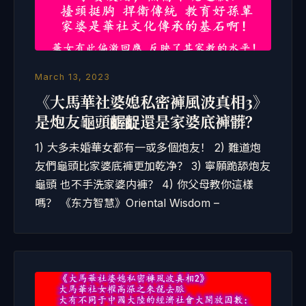
March 13, 2023
《大馬華社婆媳私密褲風波真相3》
是炮友龜頭齷齪還是家婆底褲髒？
1) 大多未婚華女都有一或多個炮友！ 2) 難道炮
友們龜頭比家婆底褲更加乾净？ 3) 寧願跪舔炮友
龜頭 也不手洗家婆内褲？ 4) 你父母教你這樣
嗎？ 《东方智慧》Oriental Wisdom –