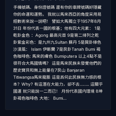
手機號碼、身份證號碼 還有你的車牌號碼好隱藏
你的命運和運勢。 我就以馬來西亞的角度采用易
經數術來說一説吧！ 譬如大馬獨立于1957年8月
31日 年份代表一國的根基；他有四大元素： 1是
乾卦金色 ：Agong 最高元首 9是第二排列之乾
卦紫金彩色：是九州九Sultan 蘇丹 5是巽卦綠色
沙漠風： Islam 伊斯蘭 7是艮卦Tanah Bumi 褐
色咖啡色: 馬來的膚色 Bumiputera 以上4點不是
很符合大馬國情嗎？ 這是馬來民族未發覺他們的
歷史寶貝和無上能量在7艮山 Banjaran
Titiwangsa馬來龍脈 這是爲何此民族無力感的根
本？Why? 有這潛在大能力，卻不去…….. 這關乎
國運 就只能說一二而已！ 月份代表國内環境 8坤
卦褐色咖啡色 大地： Bumi…